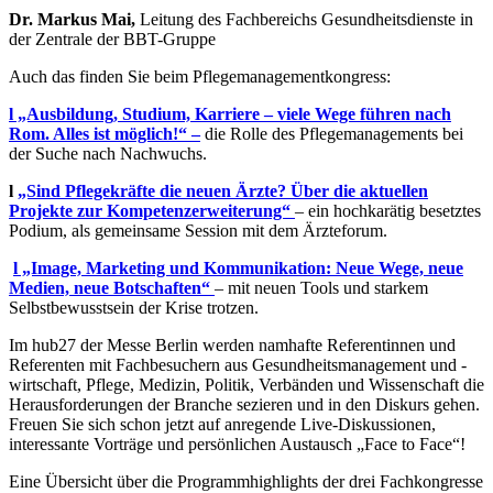
Dr. Markus Mai,
Leitung des Fachbereichs Gesundheitsdienste in
der Zentrale der BBT-Gruppe
Auch das finden Sie beim Pflegemanagementkongress:
l „Ausbildung, Studium, Karriere – viele Wege führen nach
Rom. Alles ist möglich!“ –
die Rolle des Pflegemanagements bei
der Suche nach Nachwuchs.
l
„Sind Pflegekräfte die neuen Ärzte? Über die aktuellen
Projekte zur Kompetenzerweiterung“
– ein hochkarätig besetztes
Podium, als gemeinsame Session mit dem Ärzteforum.
l „Image, Marketing und Kommunikation: Neue Wege, neue
Medien, neue Botschaften“
– mit neuen Tools und starkem
Selbstbewusstsein der Krise trotzen.
Im hub27 der Messe Berlin werden namhafte Referentinnen und
Referenten mit Fachbesuchern aus Gesundheitsmanagement und -
wirtschaft, Pflege, Medizin, Politik, Verbänden und Wissenschaft die
Herausforderungen der Branche sezieren und in den Diskurs gehen.
Freuen Sie sich schon jetzt auf anregende Live-Diskussionen,
interessante Vorträge und persönlichen Austausch „Face to Face“!
Eine Übersicht über die Programmhighlights der drei Fachkongresse