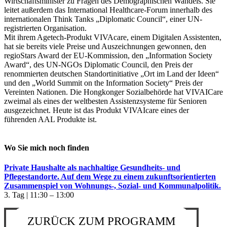
Wirtschaftsminister zu Fragen des Demographischen Wandels. Sie
leitet außerdem das International Healthcare-Forum innerhalb des
internationalen Think Tanks „Diplomatic Council“, einer UN-
registrierten Organisation.
Mit ihrem Agetech-Produkt VIVAcare, einem Digitalen Assistenten,
hat sie bereits viele Preise und Auszeichnungen gewonnen, den
regioStars Award der EU-Kommission, den „Information Society
Award“, des UN-NGOs Diplomatic Council, den Preis der
renommierten deutschen Standortinitiative „Ort im Land der Ideen“
und den „World Summit on the Information Society“ Preis der
Vereinten Nationen. Die Hongkonger Sozialbehörde hat VIVAICare
zweimal als eines der weltbesten Assistenzsysteme für Senioren
ausgezeichnet. Heute ist das Produkt VIVAIcare eines der
führenden AAL Produkte ist.
Wo Sie mich noch finden
Private Haushalte als nachhaltige Gesundheits- und
Pflegestandorte. Auf dem Wege zu einem zukunftsorientierten
Zusammenspiel von Wohnungs-, Sozial- und Kommunalpolitik.
3. Tag | 11:30 – 13:00
ZURÜCK ZUM PROGRAMM