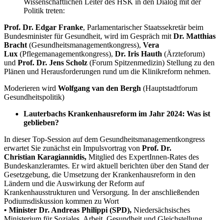
Wissenschaftlichen Leiter des HSK in den Dialog mit der
Politik treten:
Prof. Dr. Edgar Franke
, Parlamentarischer Staatssekretär beim
Bundesminister für Gesundheit, wird im Gespräch mit
Dr. Matthias
Bracht
(Gesundheitsmanagementkongress),
Vera
Lux
(Pflegemanagementkongress),
Dr. Iris Hauth
(Ärzteforum)
und
Prof. Dr. Jens Scholz
(Forum Spitzenmedizin) Stellung zu den
Plänen und Herausforderungen rund um die Klinikreform nehmen.
Moderieren wird
Wolfgang van den Bergh
(Hauptstadtforum
Gesundheitspolitik)
Lauterbachs Krankenhausreform im Jahr 2024: Was ist
geblieben?
In dieser Top-Session auf dem Gesundheitsmanagementkongress
erwartet Sie zunächst ein Impulsvortrag von
Prof. Dr.
Christian
Karagiannidis,
Mitglied des ExpertInnen-Rates des
Bundeskanzleramtes. Er wird aktuell berichten über den Stand der
Gesetzgebung, die Umsetzung der Krankenhausreform in den
Ländern und die Auswirkung der Reform auf
Krankenhausstrukturen und Versorgung. In der anschließenden
Podiumsdiskussion kommen zu Wort
• Minister Dr. Andreas Philippi (SPD),
Niedersächsisches
Ministerium für Soziales, Arbeit, Gesundheit und Gleichstellung