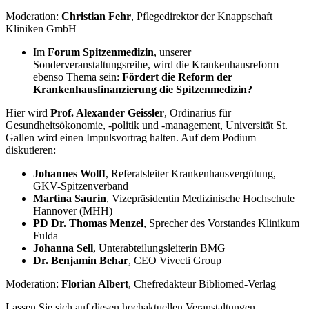
Moderation:
Christian Fehr
, Pflegedirektor der Knappschaft
Kliniken GmbH
Im
Forum Spitzenmedizin
, unserer
Sonderveranstaltungsreihe, wird die Krankenhausreform
ebenso Thema sein:
Fördert die Reform der
Krankenhausfinanzierung die Spitzenmedizin?
Hier wird
Prof. Alexander Geissler
, Ordinarius für
Gesundheitsökonomie, -politik und -management, Universität St.
Gallen wird einen Impulsvortrag halten. Auf dem Podium
diskutieren:
Johannes Wolff
, Referatsleiter Krankenhausvergütung,
GKV-Spitzenverband
Martina Saurin
, Vizepräsidentin Medizinische Hochschule
Hannover (MHH)
PD Dr. Thomas Menzel
, Sprecher des Vorstandes Klinikum
Fulda
Johanna Sell
, Unterabteilungsleiterin BMG
Dr. Benjamin Behar
, CEO Vivecti Group
Moderation:
Florian Albert
, Chefredakteur Bibliomed-Verlag
Lassen Sie sich auf diesen hochaktuellen Veranstaltungen